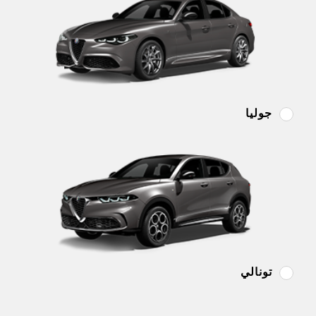
جوليا
تونالي