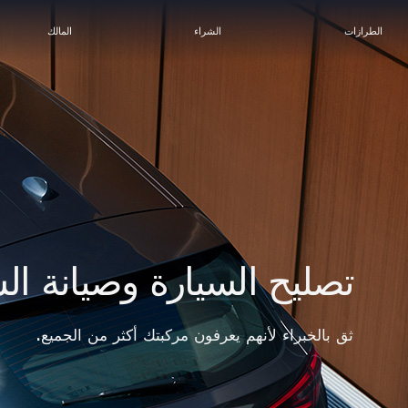
الطرازات
الشراء
المالك
الرعاية الرسمية/فورمولا ١
التراث
خدمات ما بعد البيع
تصليح السيارة وصيانة ال
ابتداءً من (مع الضريبة)
184,236 ر.س
ثق بالخبراء لأنهم يعرفون مركبتك أكثر من الجميع.