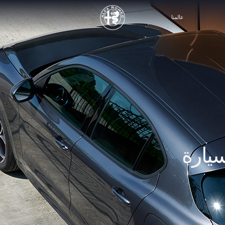
عالمنا
سيارة
ابتداءً من (مع الضريبة)
274,851 ر.س